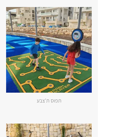
תפוס ת'צבע