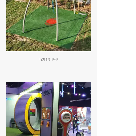
יו-יו אנושי